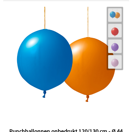
Punchballonnen onbedrukt 120/130 cm - Ø 44