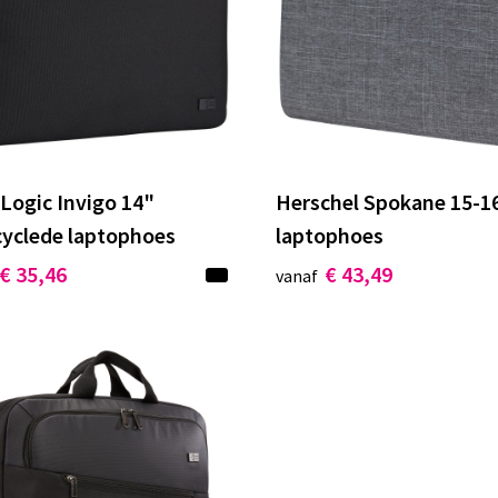
Logic Invigo 14"
Herschel Spokane 15-16
cyclede laptophoes
laptophoes
€ 35,46
€ 43,49
vanaf