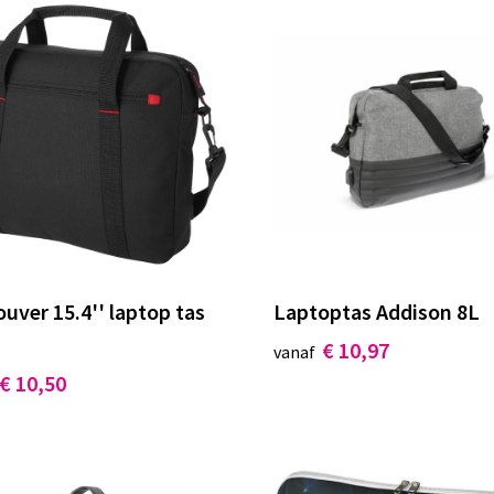
uver 15.4'' laptop tas
Laptoptas Addison 8L
€ 10,97
vanaf
€ 10,50