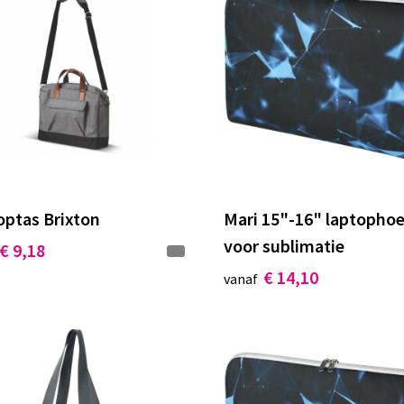
optas Brixton
Mari 15"-16" laptopho
voor sublimatie
€ 9,18
€ 14,10
vanaf