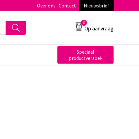
Over ons
Contact
Nieuwsbrief
0
Op aanvraag
Speciaal
productverzoek