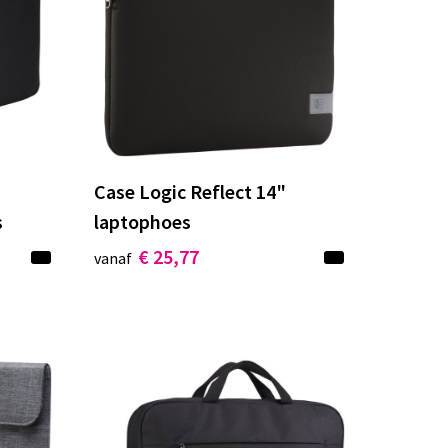
"
Case Logic Reflect 14"
s
laptophoes
€ 25,77
vanaf