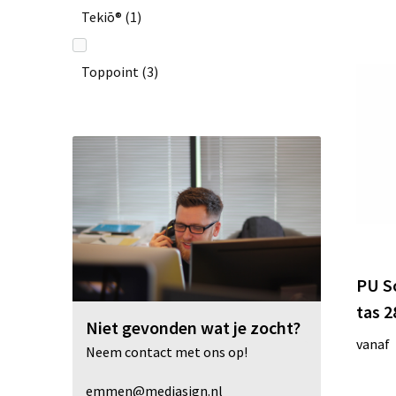
Tekiō®
(1)
Toppoint
(3)
PU S
tas 2
Niet gevonden wat je zocht?
vanaf
Neem contact met ons op!
emmen@mediasign.nl