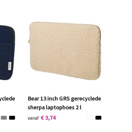
yclede
Bear 13 inch GRS gerecyclede
sherpa laptophoes 2 l
€ 3,74
vanaf