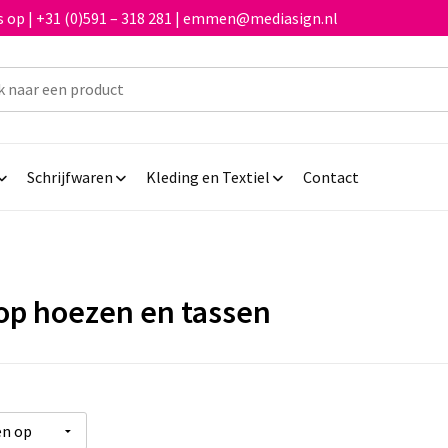
 op | +31 (0)591 – 318 281 | emmen@mediasign.nl
Schrijfwaren
Kleding en Textiel
Contact
op hoezen en tassen