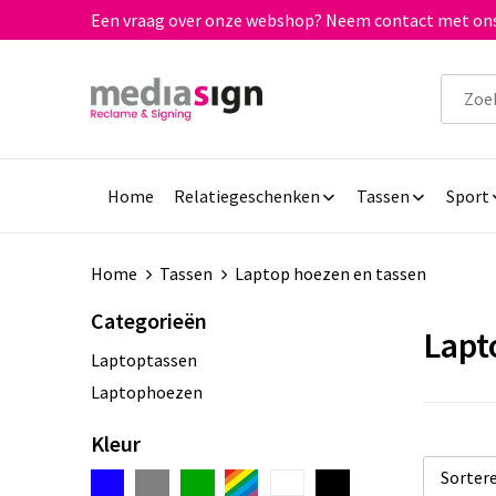
Een vraag over onze webshop? Neem contact met ons
Home
Relatiegeschenken
Tassen
Sport
Home
Tassen
Laptop hoezen en tassen
Categorieën
Lapt
Laptoptassen
Laptophoezen
Kleur