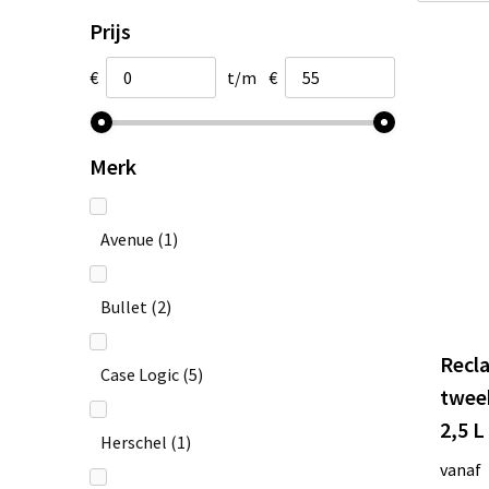
Prijs
€
t/m
€
Merk
Avenue
(1)
Bullet
(2)
Recl
Case Logic
(5)
twee
2,5 L
Herschel
(1)
vanaf