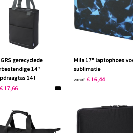
 GRS gerecyclede
Mila 17" laptophoes vo
rbestendige 14"
sublimatie
pdraagtas 14 l
€ 16,44
vanaf
€ 17,66