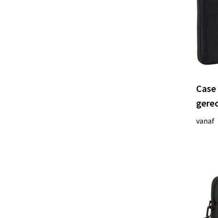
Case 
gere
vanaf