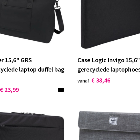
er 15,6" GRS
Case Logic Invigo 15,6
yclede laptop duffel bag
gerecyclede laptophoe
€ 38,46
vanaf
€ 23,99