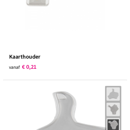
Documententassen
Koeltassen en Koelboxen
Toilettassen
Goodiebags
Kaarthouder
€ 0,21
vanaf