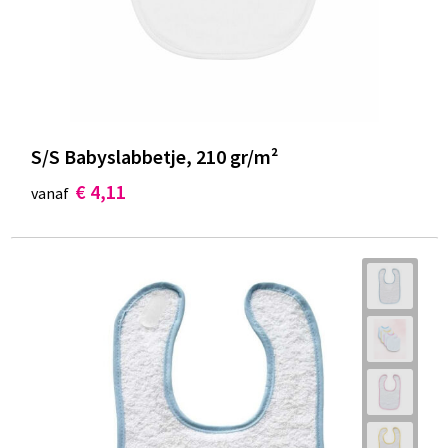
Documententassen
Koeltassen en Koelboxen
Toilettassen
Goodiebags
S/S Babyslabbetje, 210 gr/m²
€ 4,11
vanaf