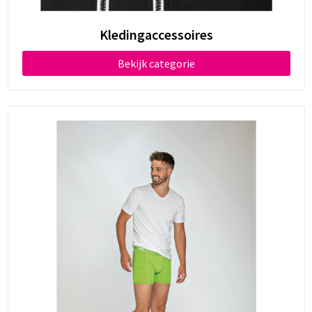
Documententassen
Kledingaccessoires
Koeltassen en Koelboxen
Bekijk categorie
Toilettassen
Goodiebags