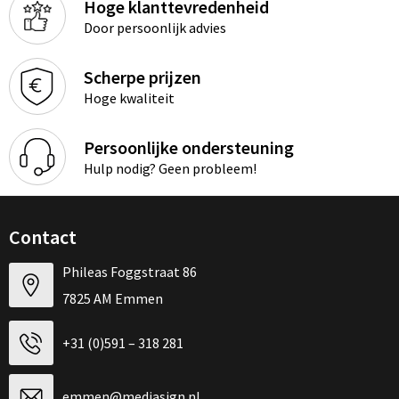
Hoge klanttevredenheid
Door persoonlijk advies
Scherpe prijzen
Hoge kwaliteit
Persoonlijke ondersteuning
Hulp nodig? Geen probleem!
Contact
Phileas Foggstraat 86
7825 AM Emmen
+31 (0)591 – 318 281
emmen@mediasign.nl