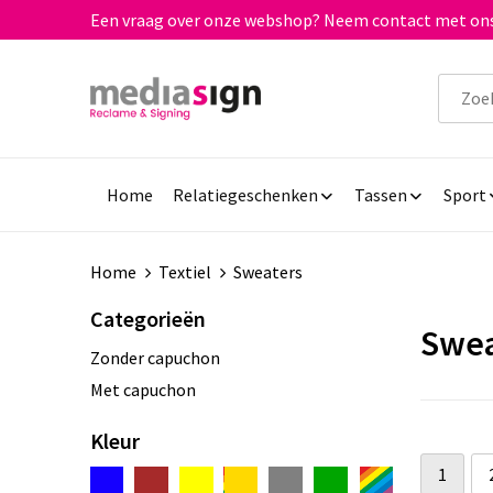
Een vraag over onze webshop? Neem contact met ons
Home
Relatiegeschenken
Tassen
Sport
Home
Textiel
Sweaters
Categorieën
Swea
Zonder capuchon
Met capuchon
Kleur
1