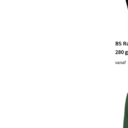
BS Ra
280 
vanaf