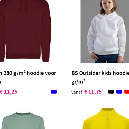
n 280 g/m² hoodie voor
BS Outsider kids hoodie
n
gr/m²
€ 11,25
€ 11,75
vanaf