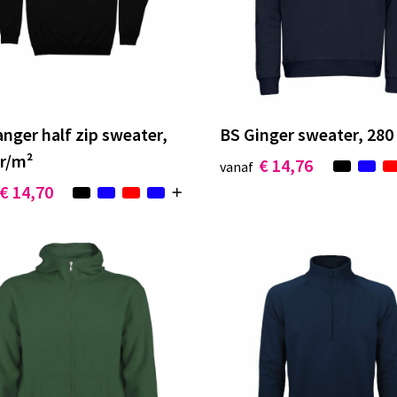
nger half zip sweater,
BS Ginger sweater, 280
gr/m²
€ 14,76
vanaf
€ 14,70