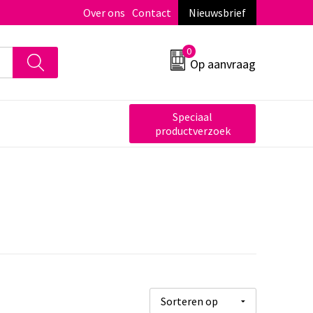
Over ons
Contact
Nieuwsbrief
0
Op aanvraag
Speciaal
productverzoek