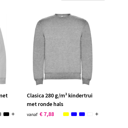
met
Clasica 280 g/m² kindertrui
met ronde hals
€ 7,88
vanaf