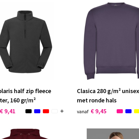
laris half zip fleece
Clasica 280 g/m² unisex
er, 160 gr/m²
met ronde hals
€ 9,41
€ 9,45
vanaf