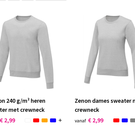
on 240 g/m² heren
Zenon dames sweater 
ter met crewneck
crewneck
€ 2,99
€ 2,99
vanaf