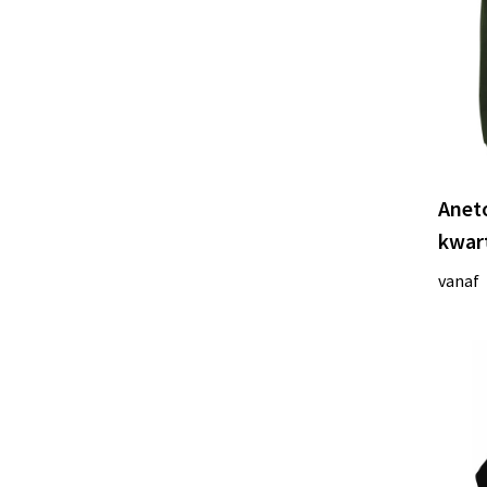
Aneto
kwart
vanaf