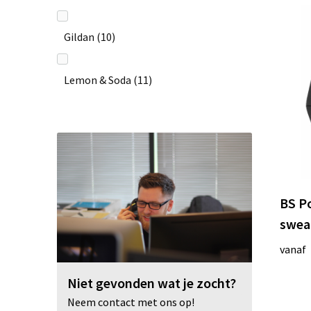
Gildan
(10)
Lemon & Soda
(11)
Next Level Apparel
(3)
Roly
(16)
BS Po
STEDMAN
(11)
sweat
vanaf
Stedman
(8)
Niet gevonden wat je zocht?
Neem contact met ons op!