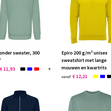
onder sweater, 300
Epiro 200 g/m² unisex
²
sweatshirt met lange
mouwen en kwartrits
€ 11,93
€ 12,21
vanaf