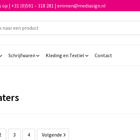
 op | +31 (0)591 – 318 281 | emmen@mediasign.nl
Schrijfwaren
Kleding en Textiel
Contact
ters
2
3
4
Volgende