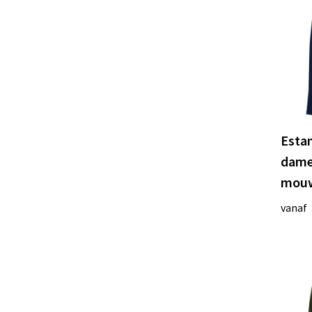
Esta
dame
mouw
vanaf