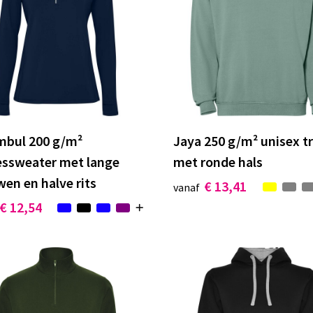
mbul 200 g/m²
Jaya 250 g/m² unisex tr
ssweater met lange
met ronde hals
en en halve rits
€ 13,41
vanaf
€ 12,54