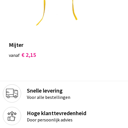
Documententassen
Koeltassen en Koelboxen
Toilettassen
Goodiebags
Mijter
€ 2,15
vanaf
Snelle levering
Voor alle bestellingen
Hoge klanttevredenheid
Door persoonlijk advies