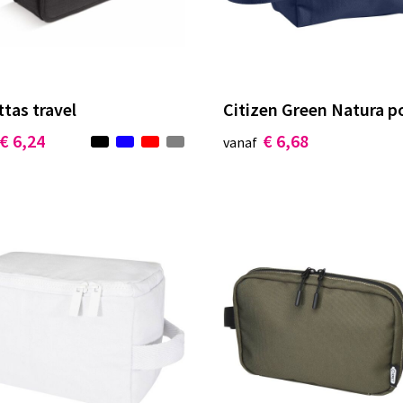
ttas travel
Citizen Green Natura p
€ 6,24
€ 6,68
vanaf