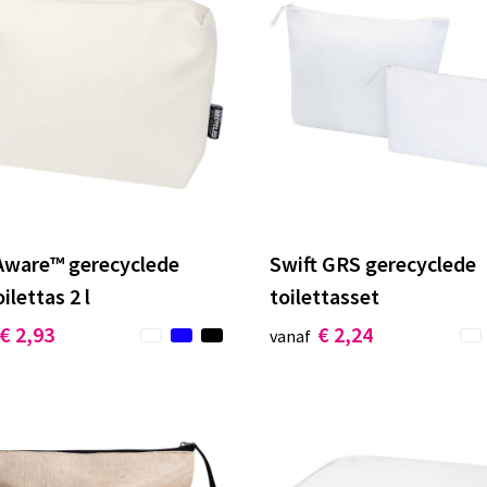
 Aware™ gerecyclede
Swift GRS gerecyclede
ilettas 2 l
toilettasset
€ 2,93
€ 2,24
vanaf