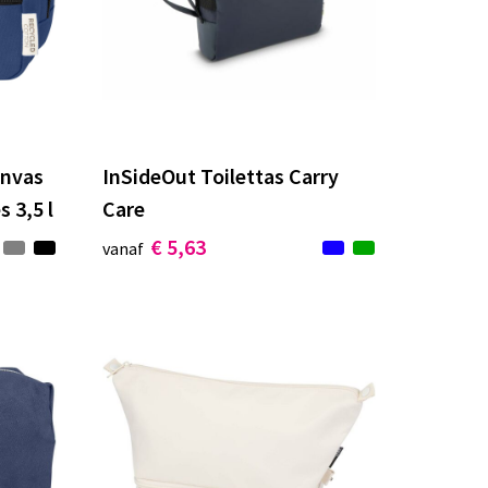
anvas
InSideOut Toilettas Carry
s 3,5 l
Care
€ 5,63
vanaf