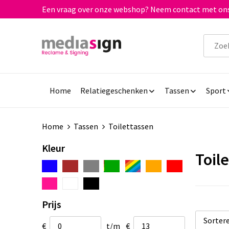
Een vraag over onze webshop? Neem contact met ons
Home
Relatiegeschenken
Tassen
Sport
Home
Tassen
Toilettassen
Kleur
Toil
Prijs
€
t/m
€