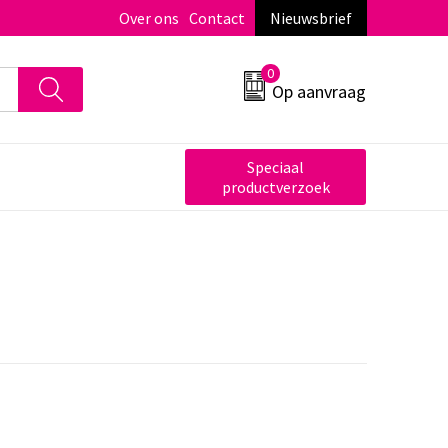
Over ons
Contact
Nieuwsbrief
0
Op aanvraag
Speciaal
productverzoek