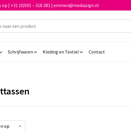
 op | +31 (0)591 – 318 281 | emmen@mediasign.nl
Schrijfwaren
Kleding en Textiel
Contact
ettassen