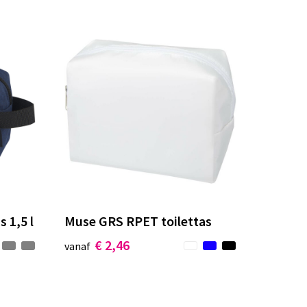
 1,5 l
Muse GRS RPET toilettas
€ 2,46
vanaf