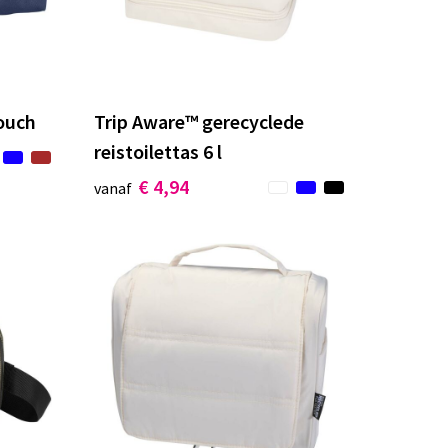
ouch
Trip Aware™ gerecyclede
reistoilettas 6 l
€ 4,94
vanaf