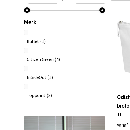
Merk
Bullet
(1)
Citizen Green
(4)
InSideOut
(1)
Toppoint
(2)
Odis
biolo
1L
vanaf