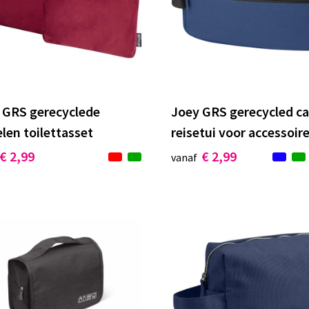
 GRS gerecyclede
Joey GRS gerecycled c
len toilettasset
reisetui voor accessoire
€ 2,99
€ 2,99
vanaf