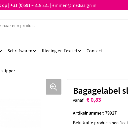
 op | +31 (0)591 – 318 281 | emmen@mediasign.nl
Schrijfwaren
Kleding en Textiel
Contact
 slipper
Bagagelabel s
€ 0,83
vanaf
Artikelnummer:
79927
Bekijk alle productspecifica