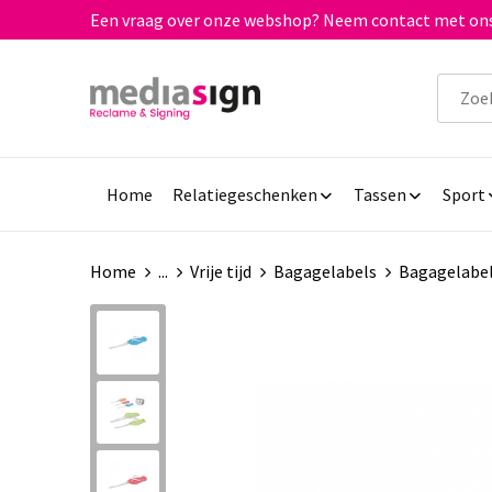
Een vraag over onze webshop? Neem contact met ons
Home
Relatiegeschenken
Tassen
Sport
Home
...
Vrije tijd
Bagagelabels
Bagagelabel