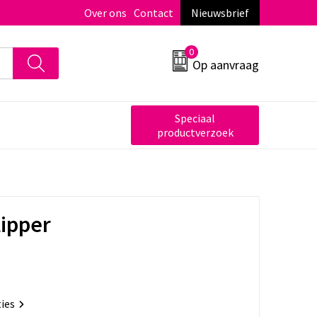
Over ons
Contact
Nieuwsbrief
0
Op aanvraag
Speciaal
productverzoek
lipper
ties