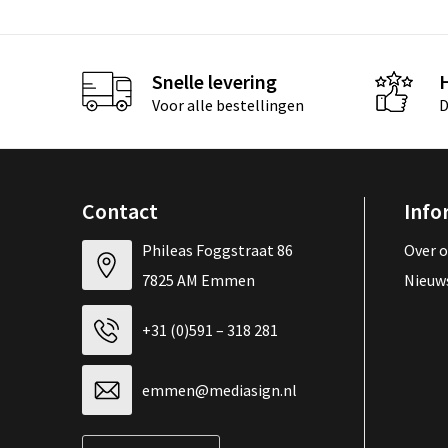
Snelle levering
Voor alle bestellingen
D
Contact
Info
Phileas Foggstraat 86
Over 
7825 AM Emmen
Nieuw
+31 (0)591 – 318 281
emmen@mediasign.nl