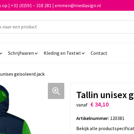
 op | +31 (0)591 – 318 281 | emmen@mediasign.nl
Schrijfwaren
Kleding en Textiel
Contact
 unisex geïsoleerd jack
Tallin unisex 
€ 34,10
vanaf
Artikelnummer:
120381
Bekijk alle productspecifica