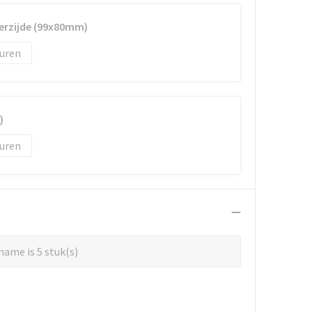
erzijde (99x80mm)
uren
)
uren
ame is 5 stuk(s)