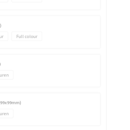
)
Full colour
)
uren
 (99x99mm)
uren