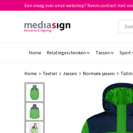
Een vraag over onze webshop? Neem contact met ons
Home
Relatiegeschenken
Tassen
Sport
Home
Textiel
Jassen
Normale jassen
Tallin