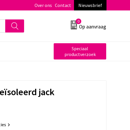
Over ons
Contact
Nieuwsbrief
0
Op aanvraag
Speciaal
productverzoek
geïsoleerd jack
ties