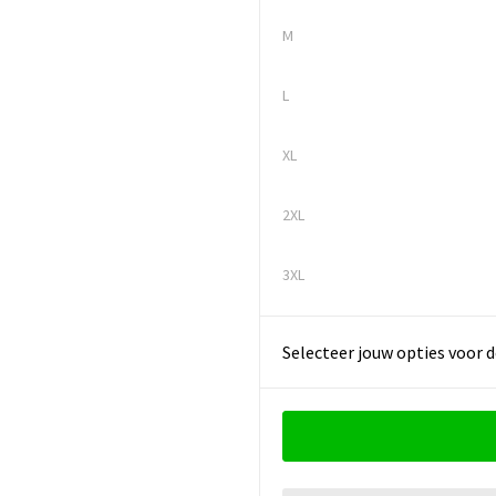
M
L
XL
2XL
3XL
Selecteer jouw opties voor d