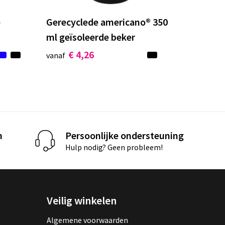
e
Gerecyclede americano® 350
ml geïsoleerde beker
€ 4,26
vanaf
n
Persoonlijke ondersteuning
Hulp nodig? Geen probleem!
Veilig winkelen
Algemene voorwaarden