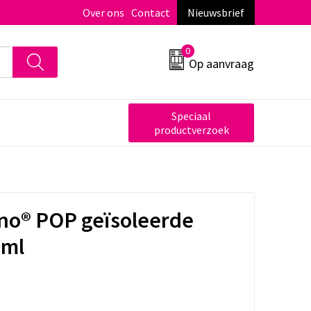
Over ons
Contact
Nieuwsbrief
0
Op aanvraag
Speciaal
productverzoek
no® POP geïsoleerde
 ml