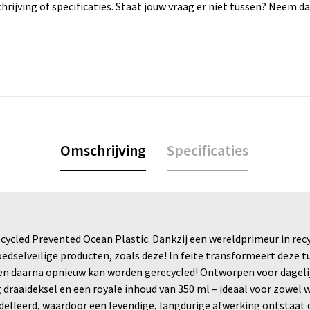
rijving of specificaties. Staat jouw vraag er niet tussen? Neem 
Omschrijving
Specificaties
ycled Prevented Ocean Plastic. Dankzij een wereldprimeur in re
dselveilige producten, zoals deze! In feite transformeert deze t
 en daarna opnieuw kan worden gerecycled! Ontworpen voor dagelij
draaideksel en een royale inhoud van 350 ml – ideaal voor zowel 
lleerd, waardoor een levendige, langdurige afwerking ontstaat di