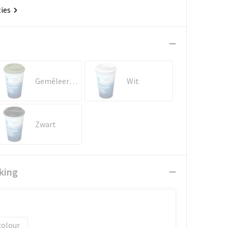
ties
Gemêleerd groen
Wit
Zwart
king
colour