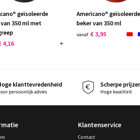
cano® geïsoleerde
Americano® geïsoleerd
 van 350 ml met
beker van 350 ml
greep
€ 3,95
vanaf
€ 4,16
Hoge klanttevredenheid
Scherpe prijze
oor persoonlijk advies
Hoge kwaliteit
rmatie
Klantenservice
ons
Contact