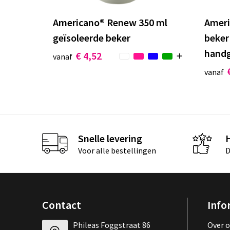
Americano®­­ Renew 350 ml
Ameri
geïsoleerde beker
beker
hand
€ 4,52
vanaf
vanaf
Snelle levering
Voor alle bestellingen
D
Contact
Info
Phileas Foggstraat 86
Over 