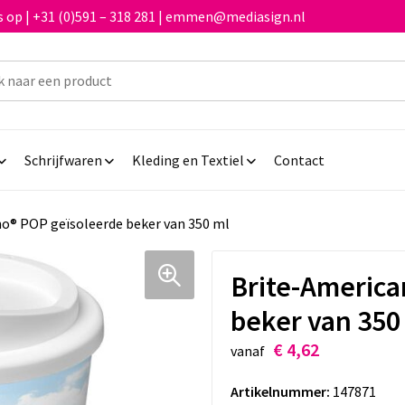
 op | +31 (0)591 – 318 281 | emmen@mediasign.nl
Schrijfwaren
Kleding en Textiel
Contact
o® POP geïsoleerde beker van 350 ml
Brite-America
beker van 350
€ 4,62
vanaf
Artikelnummer:
147871