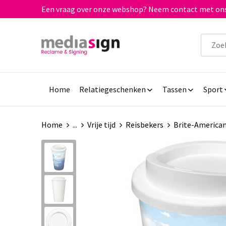
Een vraag over onze webshop? Neem contact met ons
Home
Relatiegeschenken
Tassen
Sport
Home
...
Vrije tijd
Reisbekers
Brite-American