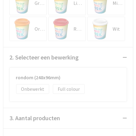
Documententassen
Groen
Lime
Middenblauw
Koeltassen en Koelboxen
Oranje
Rood
Wit
Toilettassen
Goodiebags
2. Selecteer een bewerking
rondom (248x96mm)
Onbewerkt
Full colour
3. Aantal producten