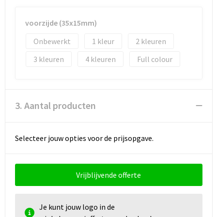
Documententassen
voorzijde (35x15mm)
Koeltassen en Koelboxen
Onbewerkt
1
2
Toilettassen
3
4
Full colour
Goodiebags
3. Aantal producten
Selecteer jouw opties voor de prijsopgave.
Vrijblijvende offerte
Je kunt jouw logo in de