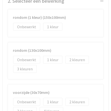
2. Selecteer een bewerking
Documententassen
Koeltassen en Koelboxen
rondom (1 kleur) (150x100mm)
Toilettassen
Onbewerkt
1
Goodiebags
rondom (130x100mm)
Onbewerkt
1
2
3
voorzijde (30x70mm)
Onbewerkt
1
2