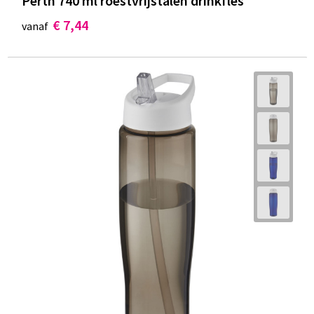
Perth 740 ml roestvrijstalen drinkfles
€ 7,44
vanaf