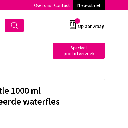
Over ons
Contact
Nieuwsbrief
0
Op aanvraag
Speciaal
productverzoek
tle 1000 ml
eerde waterfles