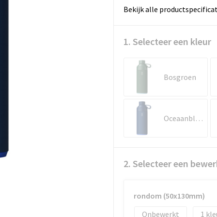
Bekijk alle productspecifica
1. Selecteer een kleur
Bosgroen
Oceaanblauw
2. Selecteer een bewer
rondom (50x130mm)
Onbewerkt
1