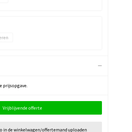
eren
e prijsopgave.
Vrijblijvende offerte
go in de winkelwagen/offertemand uploaden