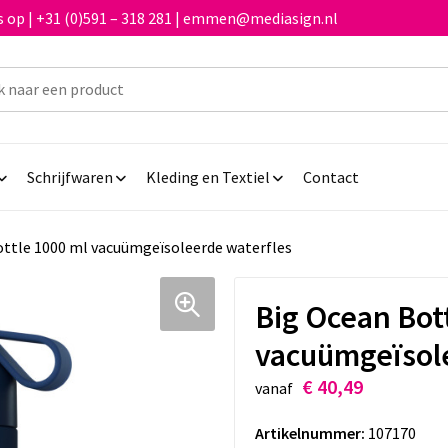
 op | +31 (0)591 – 318 281 | emmen@mediasign.nl
Schrijfwaren
Kleding en Textiel
Contact
ttle 1000 ml vacuümgeïsoleerde waterfles
Big Ocean Bot
vacuümgeïsol
€ 40,49
vanaf
Artikelnummer:
107170