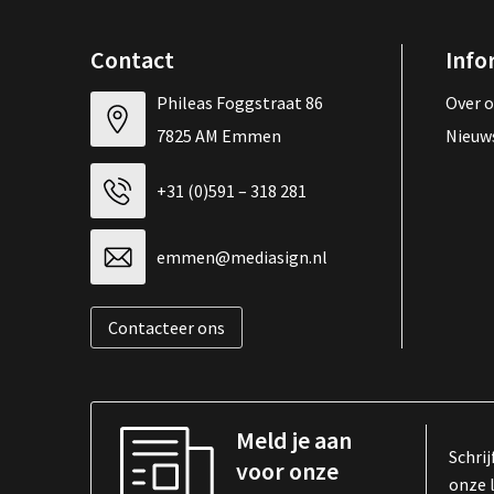
Contact
Info
Phileas Foggstraat 86
Over 
7825 AM Emmen
Nieuw
+31 (0)591 – 318 281
emmen@mediasign.nl
Contacteer ons
Meld je aan
Schrij
voor onze
onze 