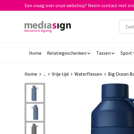
Een vraag over onze webshop? Neem contact met ons
Home
Relatiegeschenken
Tassen
Sport
Home
...
Vrije tijd
Waterflessen
Big Ocean Bo