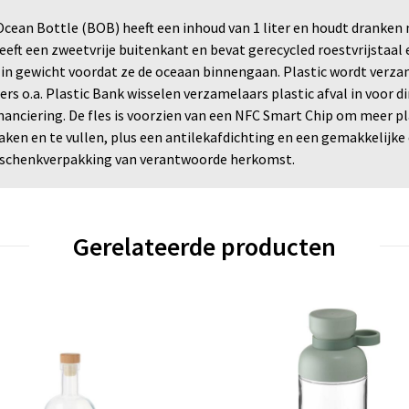
 Ocean Bottle (BOB) heeft een inhoud van 1 liter en houdt dranke
 heeft een zweetvrije buitenkant en bevat gerecycled roestvrijstaa
n in gewicht voordat ze de oceaan binnengaan. Plastic wordt verza
rs o.a. Plastic Bank wisselen verzamelaars plastic afval in voor d
ciering. De fles is voorzien van een NFC Smart Chip om meer plast
en en te vullen, plus een antilekafdichting en een gemakkelijke 
geschenkverpakking van verantwoorde herkomst.
Gerelateerde producten