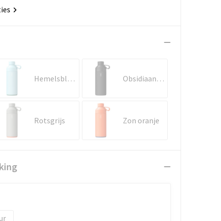
ties
Hemelsblauw
Obsidiaan zwart
Rotsgrijs
Zon oranje
king