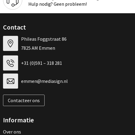
Kinderen, Peuters en Baby's
Schoudertassen
Hulp nodig? Geen probleem!
Klokken, horloges en weerstations
Boodschappentassen
Contact
Persoonlijke verzorging
Opvouwbare tassen
Phileas Foggstraat 86
Spellen voor binnen en buiten
Katoenen draagtassen
7825 AM Emmen
Anti-stress
Schoenentassen
+31 (0)591 – 318 281
Koffers en Trolleys
emmen@mediasign.nl
Matrozentassen
Contacteer ons
Laptop hoezen en tassen
Informatie
Accessoires voor tassen
Over ons