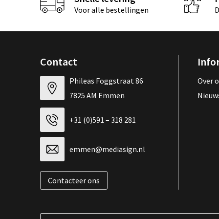
Voor alle bestellingen
D
Contact
Info
Phileas Foggstraat 86
Over 
7825 AM Emmen
Nieuw
+31 (0)591 – 318 281
emmen@mediasign.nl
Contacteer ons