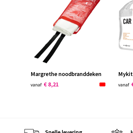
Margrethe noodbranddeken
Mykit
€ 8,21
vanaf
vanaf
Snelle levering