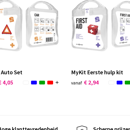
 Auto Set
MyKit Eerste hulp kit
€ 4,05
€ 2,94
vanaf
Hoge klanttevredenheid
Scherpe prijze