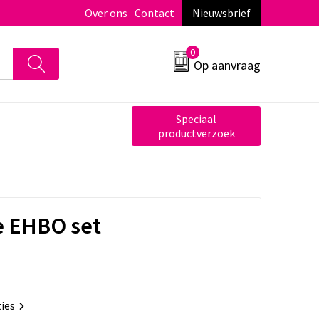
Over ons
Contact
Nieuwsbrief
0
Op aanvraag
Speciaal
productverzoek
ge EHBO set
ties