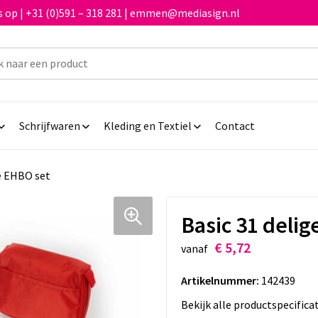
 op | +31 (0)591 – 318 281 | emmen@mediasign.nl
Schrijfwaren
Kleding en Textiel
Contact
ge EHBO set
Basic 31 deli
€ 5,72
vanaf
Artikelnummer:
142439
Bekijk alle productspecifica