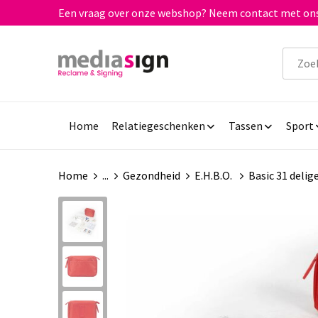
Een vraag over onze webshop? Neem contact met ons
Home
Relatiegeschenken
Tassen
Sport
Home
...
Gezondheid
E.H.B.O.
Basic 31 deli