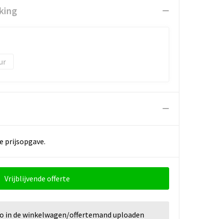
king
e prijsopgave.
Vrijblijvende offerte
go in de winkelwagen/offertemand uploaden