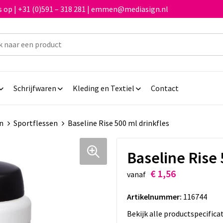
 op | +31 (0)591 – 318 281 | emmen@mediasign.nl
Schrijfwaren
Kleding en Textiel
Contact
n
Sportflessen
Baseline Rise 500 ml drinkfles
Baseline Rise 
€ 1,56
vanaf
Artikelnummer:
116744
Bekijk alle productspecifica