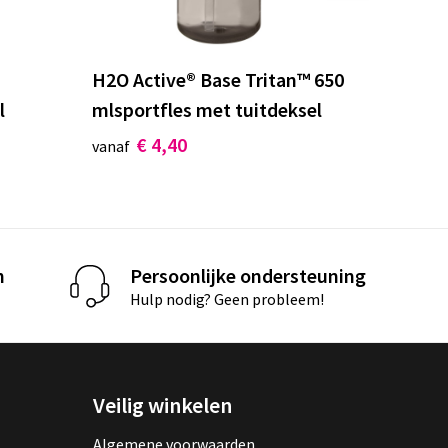
H2O Active® Base Tritan™ 650
l
mlsportfles met tuitdeksel
€ 4,40
vanaf
n
Persoonlijke ondersteuning
Hulp nodig? Geen probleem!
Veilig winkelen
Algemene voorwaarden