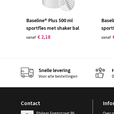
Baseline® Plus 500 ml
Basel
sportfles met shaker bal
sport
€ 2,18
vanaf
vanaf
Snelle levering
Voor alle bestellingen
D
Contact
Info
Phileas Foggstraat 86
Over 