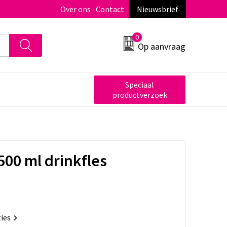
Over ons
Contact
Nieuwsbrief
0
Op aanvraag
Speciaal
productverzoek
500 ml drinkfles
ties