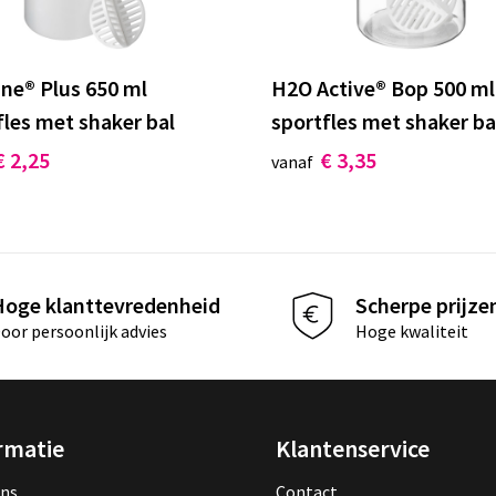
ine® Plus 650 ml
H2O Active® Bop 500 ml
fles met shaker bal
sportfles met shaker ba
€ 2,25
€ 3,35
vanaf
Hoge klanttevredenheid
Scherpe prijze
oor persoonlijk advies
Hoge kwaliteit
rmatie
Klantenservice
ons
Contact