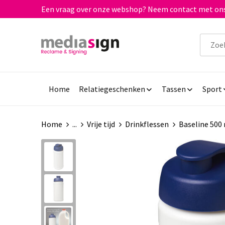
Een vraag over onze webshop? Neem contact met ons
Home
Relatiegeschenken
Tassen
Sport
Home
...
Vrije tijd
Drinkflessen
Baseline 500 