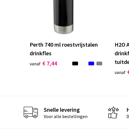
Perth 740 ml roestvrijstalen
H2O A
drinkfles
drink
tuitd
€ 7,44
vanaf
vanaf
Snelle levering
Voor alle bestellingen
D