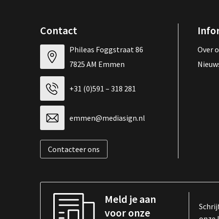
Contact
Info
Phileas Foggstraat 86
Over 
7825 AM Emmen
Nieuw
+31 (0)591 – 318 281
emmen@mediasign.nl
Contacteer ons
Meld je aan
Schrij
voor onze
onze 