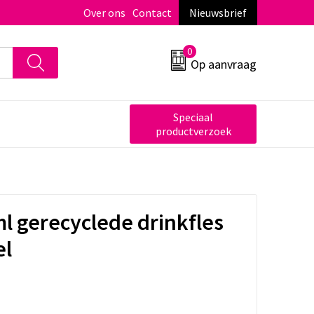
Over ons
Contact
Nieuwsbrief
0
Op aanvraag
Speciaal
productverzoek
ml gerecyclede drinkfles
el