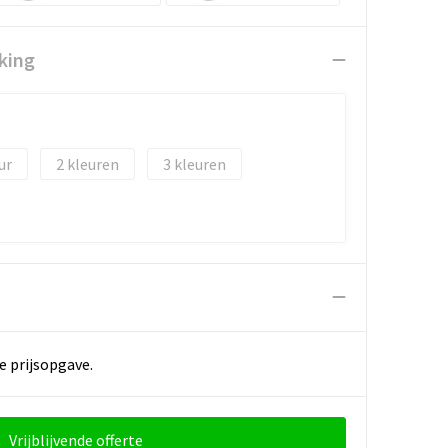
king
2
3
e prijsopgave.
Vrijblijvende offerte