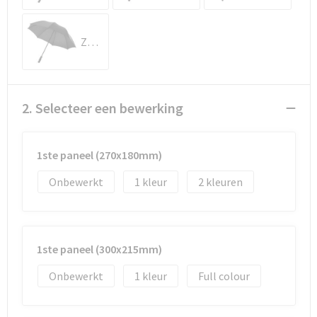
Documententassen
Koeltassen en Koelboxen
Zwart
Toilettassen
Goodiebags
2. Selecteer een bewerking
1ste paneel (270x180mm)
Onbewerkt
1
2
1ste paneel (300x215mm)
Onbewerkt
1
Full colour