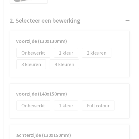
Documententassen
Koeltassen en Koelboxen
2. Selecteer een bewerking
Toilettassen
voorzijde (130x130mm)
Goodiebags
Onbewerkt
1
2
3
4
voorzijde (140x150mm)
Onbewerkt
1
Full colour
achterzijde (130x150mm)