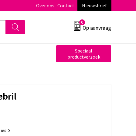
Over ons
Contact
Nieuwsbrief
0
Op aanvraag
Speciaal
productverzoek
bril
ties