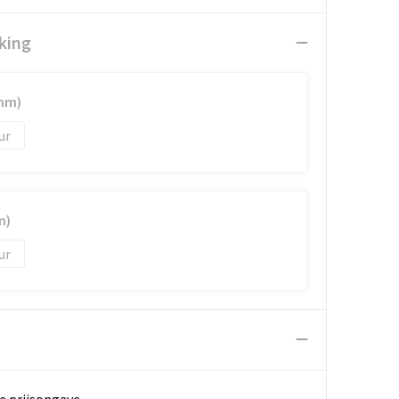
king
 mm)
m)
e prijsopgave.