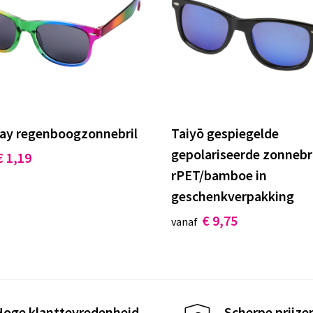
ay regenboogzonnebril
Taiyō gespiegelde
gepolariseerde zonnebri
€ 1,19
rPET/bamboe in
geschenkverpakking
€ 9,75
vanaf
Hoge klanttevredenheid
Scherpe prijze