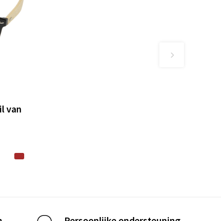
l van
n
Persoonlijke ondersteuning