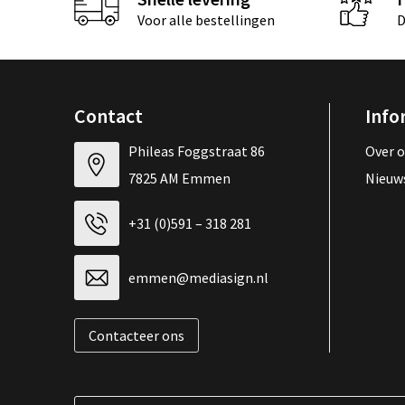
Voor alle bestellingen
D
Contact
Info
Phileas Foggstraat 86
Over 
7825 AM Emmen
Nieuw
+31 (0)591 – 318 281
emmen@mediasign.nl
Contacteer ons