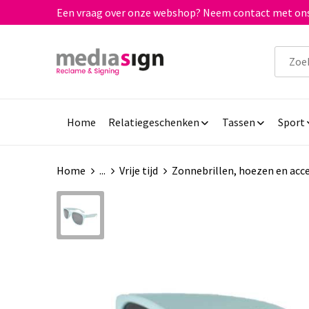
Een vraag over onze webshop? Neem contact met ons
Home
Relatiegeschenken
Tassen
Sport
Home
...
Vrije tijd
Zonnebrillen, hoezen en acce