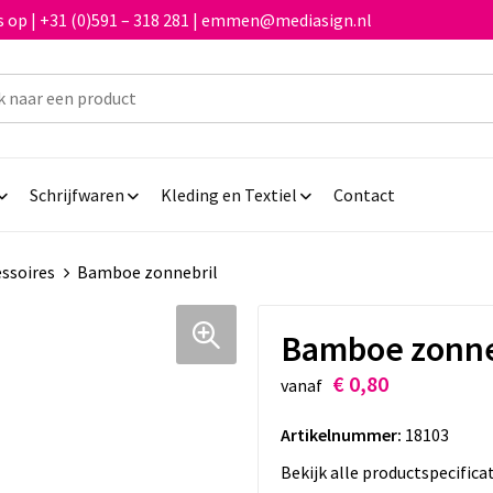
 op | +31 (0)591 – 318 281 | emmen@mediasign.nl
Schrijfwaren
Kleding en Textiel
Contact
ssoires
Bamboe zonnebril
Bamboe zonne
€ 0,80
vanaf
Artikelnummer:
18103
Bekijk alle productspecifica