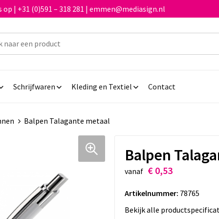
 op | +31 (0)591 – 318 281 | emmen@mediasign.nl
Schrijfwaren
Kleding en Textiel
Contact
nnen
Balpen Talagante metaal
Balpen Talaga
€ 0,53
vanaf
Artikelnummer:
78765
Bekijk alle productspecifica