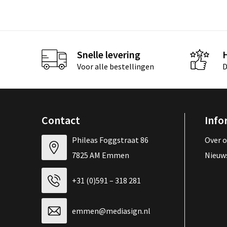
Snelle levering
Voor alle bestellingen
D
Contact
Info
Phileas Foggstraat 86
Over 
7825 AM Emmen
Nieuw
+31 (0)591 – 318 281
emmen@mediasign.nl