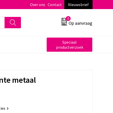
Over ons
Contact
Nieuwsbrief
0
Op aanvraag
Speciaal
productverzoek
nte metaal
ties