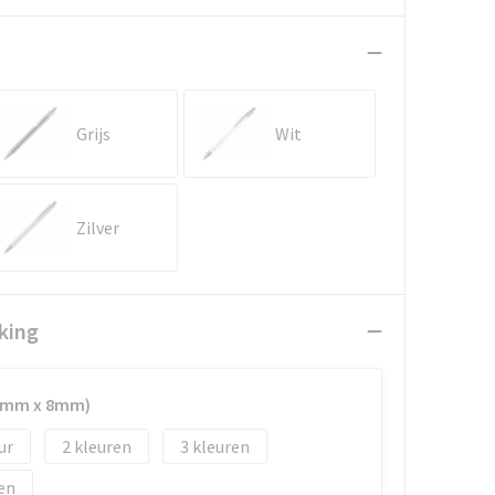
Grijs
Wit
Zilver
king
30mm x 8mm)
2
3
en