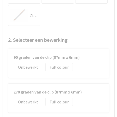
Documententassen
Koeltassen en Koelboxen
Zilver
Toilettassen
Goodiebags
2. Selecteer een bewerking
90 graden van de clip (87mm x 6mm)
Onbewerkt
Full colour
270 graden van de clip (87mm x 6mm)
Onbewerkt
Full colour