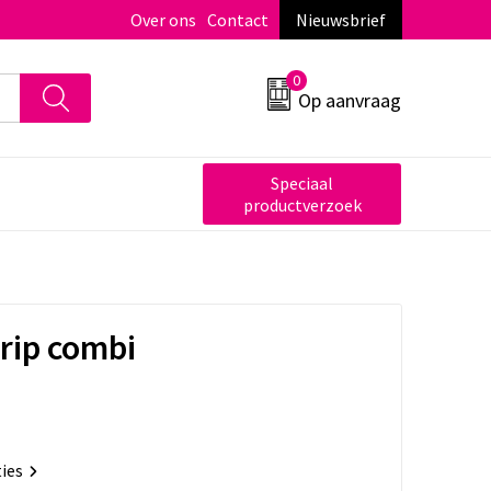
Over ons
Contact
Nieuwsbrief
0
Op aanvraag
Speciaal
productverzoek
rip combi
ties