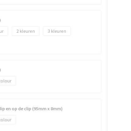
)
2
3
)
colour
clip en op de clip (95mm x 8mm)
colour