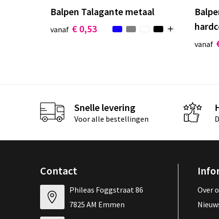
Balpen Talagante metaal
Balpe
hardc
€ 0,53
vanaf
vanaf
Snelle levering
Voor alle bestellingen
D
Contact
Info
Phileas Foggstraat 86
Over 
7825 AM Emmen
Nieuw