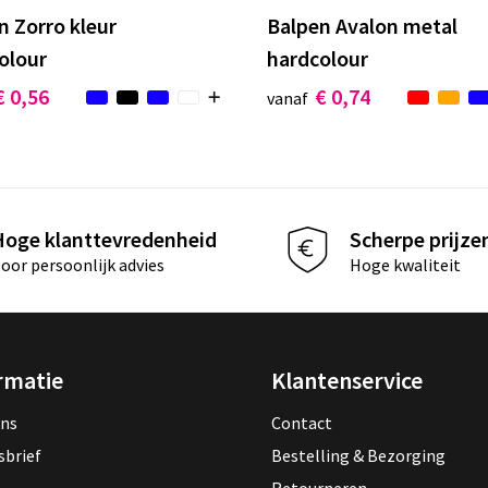
n Zorro kleur
Balpen Avalon metal
olour
hardcolour
€ 0,56
€ 0,74
vanaf
Hoge klanttevredenheid
Scherpe prijze
oor persoonlijk advies
Hoge kwaliteit
rmatie
Klantenservice
ons
Contact
sbrief
Bestelling & Bezorging