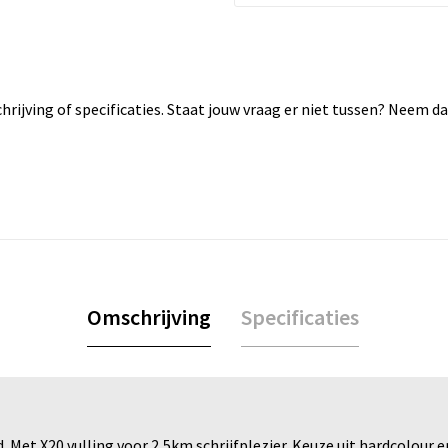
rijving of specificaties. Staat jouw vraag er niet tussen? Neem 
Omschrijving
Specificaties
 Met X20 vulling voor 2,5km schrijfplezier. Keuze uit hardcolour