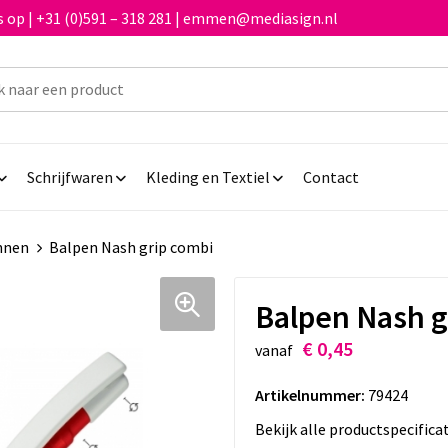
 op | +31 (0)591 – 318 281 | emmen@mediasign.nl
Schrijfwaren
Kleding en Textiel
Contact
nnen
Balpen Nash grip combi
Balpen Nash g
€ 0,45
vanaf
Artikelnummer:
79424
Bekijk alle productspecifica