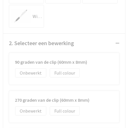
Documententassen
Koeltassen en Koelboxen
Wit / Zwart
Toilettassen
2. Selecteer een bewerking
Goodiebags
90 graden van de clip (60mm x 8mm)
Onbewerkt
Full colour
270 graden van de clip (60mm x 8mm)
Onbewerkt
Full colour