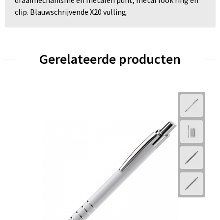
draaimechanisme en metalen punt, metal look ring en
clip. Blauwschrijvende X20 vulling.
Gerelateerde producten