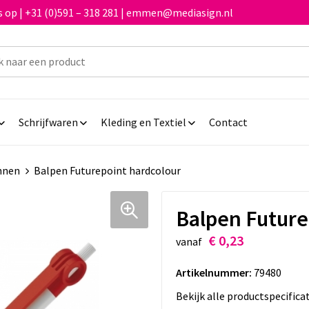
 op | +31 (0)591 – 318 281 | emmen@mediasign.nl
Schrijfwaren
Kleding en Textiel
Contact
nnen
Balpen Futurepoint hardcolour
Balpen Future
€ 0,23
vanaf
Artikelnummer:
79480
Bekijk alle productspecifica