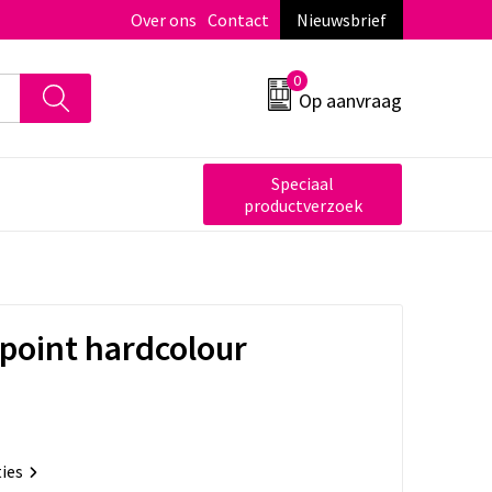
Over ons
Contact
Nieuwsbrief
0
Op aanvraag
Speciaal
productverzoek
point hardcolour
ties