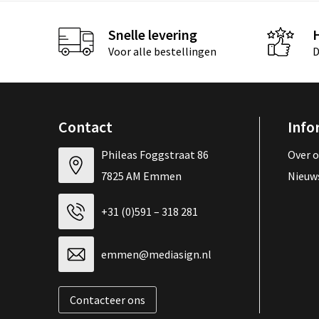
Snelle levering
Voor alle bestellingen
D
Contact
Info
Phileas Foggstraat 86
Over 
7825 AM Emmen
Nieuw
+31 (0)591 – 318 281
emmen@mediasign.nl
Contacteer ons