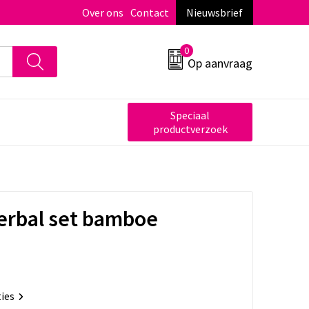
Over ons
Contact
Nieuwsbrief
0
Op aanvraag
Speciaal
productverzoek
lerbal set bamboe
ties