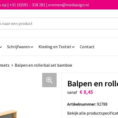
 op | +31 (0)591 – 318 281 | emmen@mediasign.nl
Schrijfwaren
Kleding en Textiel
Contact
nsets
Balpen en rollerbal set bamboe
Balpen en rol
€ 8,45
vanaf
Artikelnummer:
92788
Bekijk alle productspecifica