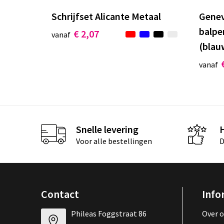
Schrijfset Alicante Metaal
Genev
balpe
€ 2,07
vanaf
(blau
vanaf
Snelle levering
Voor alle bestellingen
D
Contact
Info
Phileas Foggstraat 86
Over 