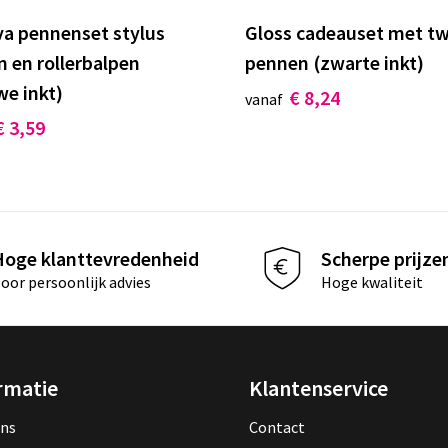
a pennenset stylus
Gloss cadeauset met t
n en rollerbalpen
pennen (zwarte inkt)
we inkt)
€ 8,24
vanaf
€ 3,59
Hoge klanttevredenheid
Scherpe prijze
oor persoonlijk advies
Hoge kwaliteit
rmatie
Klantenservice
ons
Contact