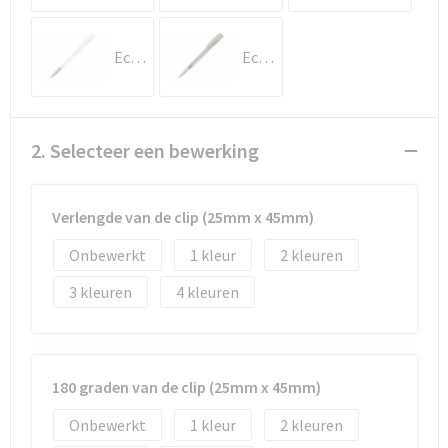
Documententassen
Koeltassen en Koelboxen
Ecru / Wit
Ecru / Zwart
Toilettassen
2. Selecteer een bewerking
Goodiebags
Verlengde van de clip (25mm x 45mm)
Onbewerkt
1
2
3
4
180 graden van de clip (25mm x 45mm)
Onbewerkt
1
2