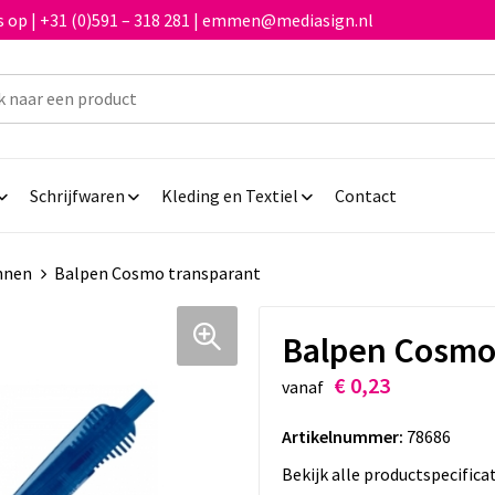
 op | +31 (0)591 – 318 281 | emmen@mediasign.nl
Schrijfwaren
Kleding en Textiel
Contact
nnen
Balpen Cosmo transparant
Balpen Cosmo
€ 0,23
vanaf
Artikelnummer:
78686
Bekijk alle productspecifica