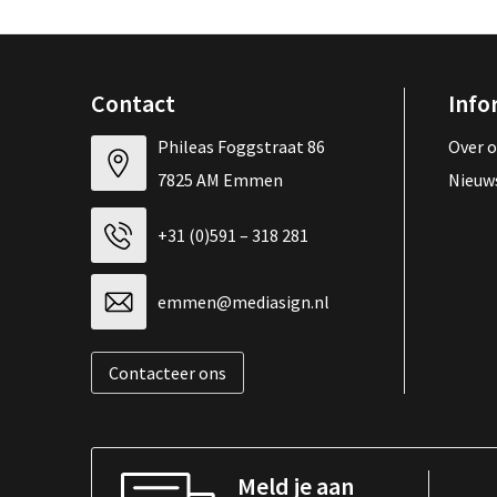
Contact
Info
Phileas Foggstraat 86
Over 
7825 AM Emmen
Nieuw
+31 (0)591 – 318 281
emmen@mediasign.nl
Contacteer ons
Meld je aan