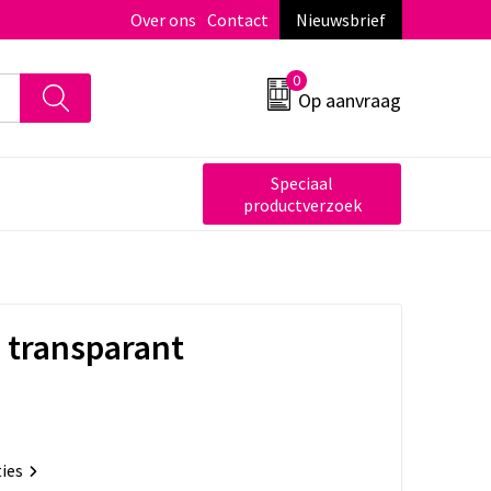
Over ons
Contact
Nieuwsbrief
0
Op aanvraag
Speciaal
productverzoek
 transparant
ties