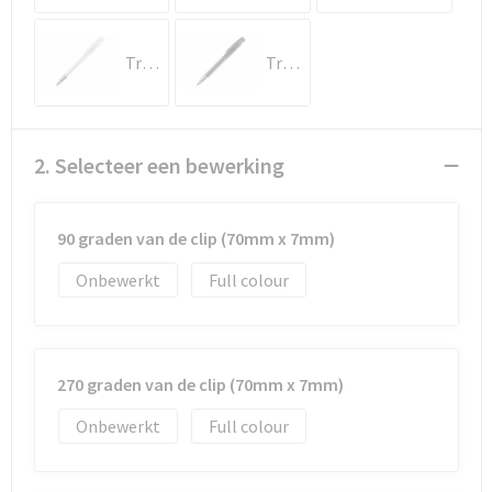
Documententassen
Koeltassen en Koelboxen
Transparant / Wit
Transparant / Zwart
Toilettassen
2. Selecteer een bewerking
Goodiebags
90 graden van de clip (70mm x 7mm)
Onbewerkt
Full colour
270 graden van de clip (70mm x 7mm)
Onbewerkt
Full colour