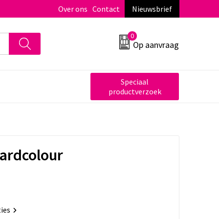
Over ons
Contact
Nieuwsbrief
0
Op aanvraag
Speciaal
productverzoek
hardcolour
ties