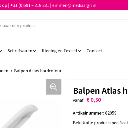
 op | +31 (0)591 – 318 281 | emmen@mediasign.nl
Schrijfwaren
Kleding en Textiel
Contact
nnen
Balpen Atlas hardcolour
Balpen Atlas 
€ 0,50
vanaf
Artikelnummer:
82059
Bekijk alle productspecifica