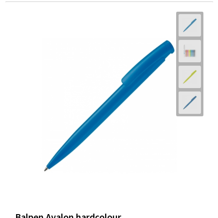
Balpen Avalon hardcolour