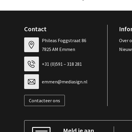
Contact
Info
Phileas Foggstraat 86
Over 
7825 AM Emmen
Nieuw
+31 (0)591 – 318 281
emmen@mediasign.nl
Contacteer ons
Meld je aan