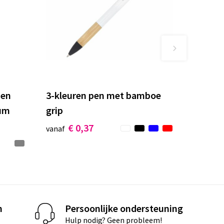
pen
3-kleuren pen met bamboe
ium
grip
€ 0,37
vanaf
n
Persoonlijke ondersteuning
Hulp nodig? Geen probleem!