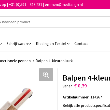
 op | +31 (0)591 – 318 281 | emmen@mediasign.nl
Schrijfwaren
Kleding en Textiel
Contact
unctionele pennen
Balpen 4-kleuren kurk
Balpen 4-kleu
€ 0,39
vanaf
Artikelnummer:
114267
Bekijk alle productspecifica