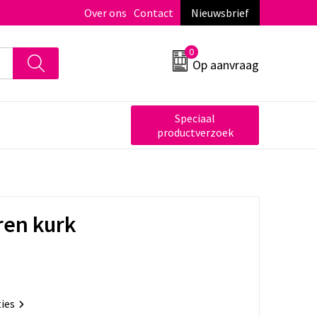
Over ons
Contact
Nieuwsbrief
0
Op aanvraag
Speciaal
productverzoek
ren kurk
ties