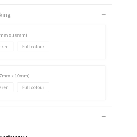
king
87mm x 10mm)
eren
Full colour
(87mm x 10mm)
eren
Full colour
e prijsopgave.