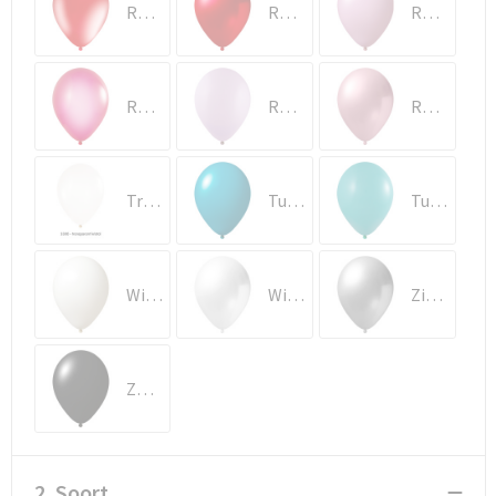
Rood Kristal (3330)
Rood Metallic (2430)
Roze (1131)
Roze Kristal (3340)
Roze Macaron (1231)
Roze Metallic (2630)
Transparant Kristal (3300)
Turquoise blauw (1080)
Turquoise Groen (1083)
Wit (1100)
Wit Metallic (2600)
Zilver Metallic (2400)
Zwart (1199)
2. Soort