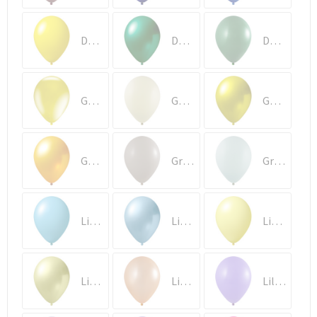
Documententassen
Koeltassen en Koelboxen
Donker Geel (1110)
Donker groen Metallic (2460)
Donkergroen (1165)
Toilettassen
Geel Kristal (3310)
Geel Macaron (1210)
Geel Metallic (2410)
Goodiebags
Goud Metallic (2415)
Grijs (1190)
Groen Macaron (1285)
Licht Blauw (1151)
Licht blauw Metallic (2650)
Licht Geel (1010)
Licht geel Metallic (2611)
Licht oranje Metallic (2620)
Lila (1070)