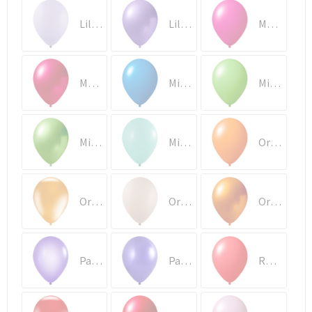
Lila Macaron (1270)
Lila Metallic (2670)
Magenta (1040)
Magenta Metallic (2440)
Midden Blauw (1150)
Midden Groen (1061)
Midden groen Metallic (2461)
Mint (1085)
Oranje (1120)
Oranje Kristal (3320)
Oranje Macaron (1220)
Oranje Metallic (2420)
Paars Kristal (3370)
Paars Metallic (2470)
Rood (1130)