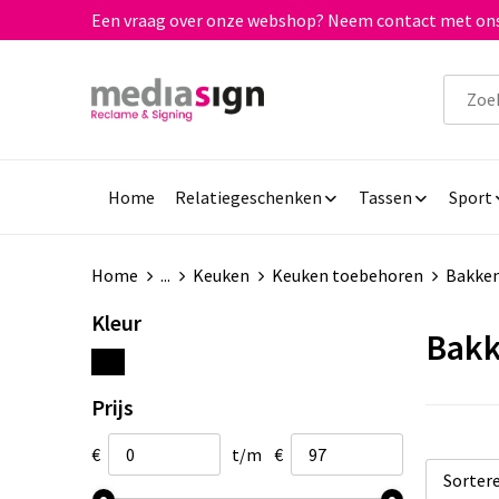
Een vraag over onze webshop? Neem contact met ons
Home
Relatiegeschenken
Tassen
Sport
Home
...
Keuken
Keuken toebehoren
Bakke
Kleur
Bak
Prijs
€
t/m
€