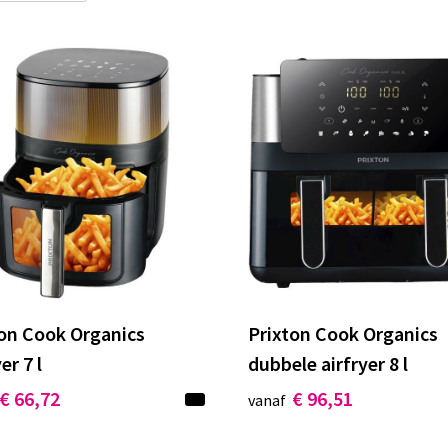
on Cook Organics
Prixton Cook Organics
er 7 l
dubbele airfryer 8 l
€ 66,72
€ 96,51
vanaf