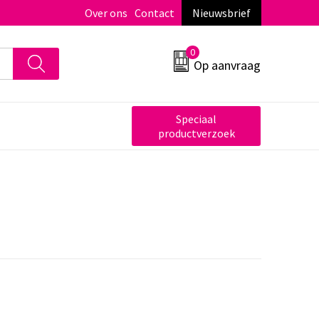
Over ons
Contact
Nieuwsbrief
0
Op aanvraag
Speciaal
productverzoek