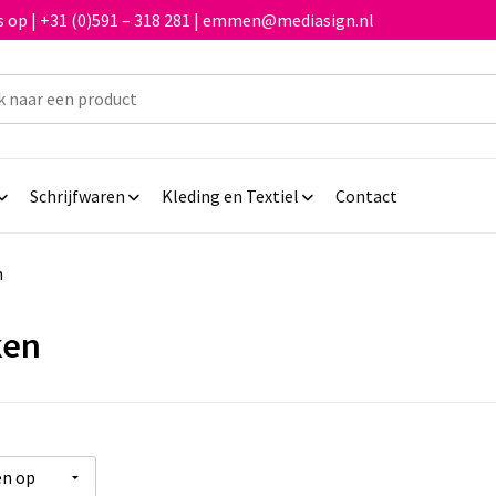
 op | +31 (0)591 – 318 281 | emmen@mediasign.nl
Schrijfwaren
Kleding en Textiel
Contact
n
ken