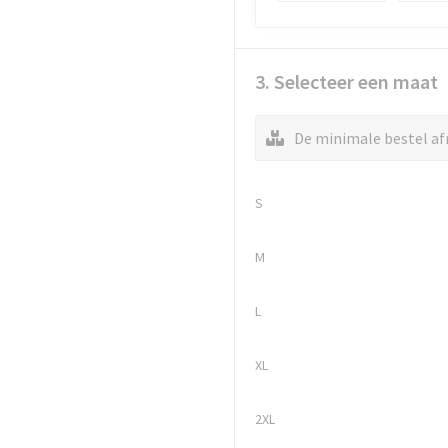
3. Selecteer een maat
De minimale bestel afn
S
M
L
XL
2XL