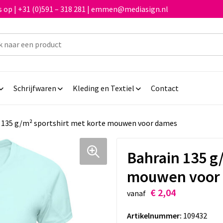
 op | +31 (0)591 – 318 281 | emmen@mediasign.nl
Schrijfwaren
Kleding en Textiel
Contact
 135 g/m² sportshirt met korte mouwen voor dames
Bahrain 135 g
mouwen voor
€ 2,04
vanaf
Artikelnummer:
109432