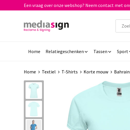
Een vraag over onze webshop? Neem contact met ons
Home
Relatiegeschenken
Tassen
Sport
Home
Textiel
T-Shirts
Korte mouw
Bahrain