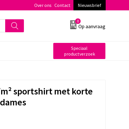
Over ons
Contact
Nieuwsbrief
0
Op aanvraag
Speciaal
productverzoek
/m² sportshirt met korte
 dames