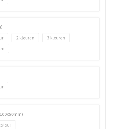
m)
2
3
)
 (100x50mm)
colour