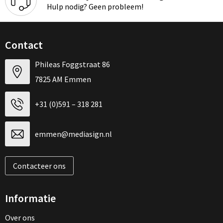
Kinderen, Peuters en Baby's
Schoudertassen
Hulp nodig? Geen probleem!
Klokken, horloges en weerstations
Boodschappentassen
Contact
Persoonlijke verzorging
Opvouwbare tassen
Phileas Foggstraat 86
Spellen voor binnen en buiten
Katoenen draagtassen
7825 AM Emmen
Anti-stress
Schoenentassen
+31 (0)591 – 318 281
Koffers en Trolleys
emmen@mediasign.nl
Matrozentassen
Contacteer ons
Laptop hoezen en tassen
Informatie
Accessoires voor tassen
Over ons