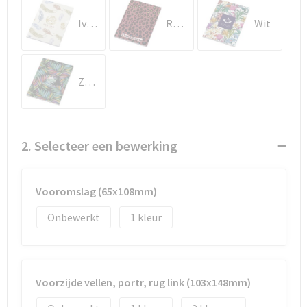
Documententassen
Ivoorwit
Rood
Wit
Koeltassen en Koelboxen
Toilettassen
Zwart
Goodiebags
2. Selecteer een bewerking
Vooromslag (65x108mm)
Onbewerkt
1
Voorzijde vellen, portr, rug link (103x148mm)