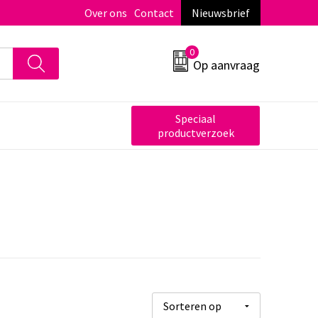
Over ons
Contact
Nieuwsbrief
0
Op aanvraag
Speciaal
productverzoek