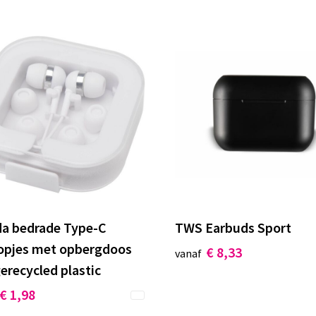
da bedrade Type-C
TWS Earbuds Sport
opjes met opbergdoos
€ 8,33
vanaf
erecycled plastic
€ 1,98