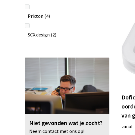
Prixton
(4)
SCX.design
(2)
TCL
(2)
Toppoint
(5)
Dofi
oord
van g
Niet gevonden wat je zocht?
vanaf
Neem contact met ons op!