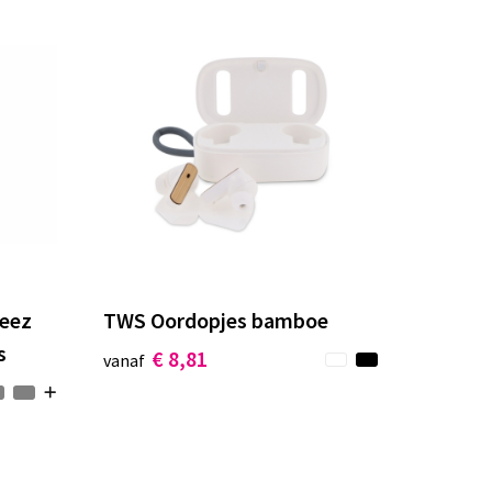
reez
TWS Oordopjes bamboe
s
€ 8,81
vanaf