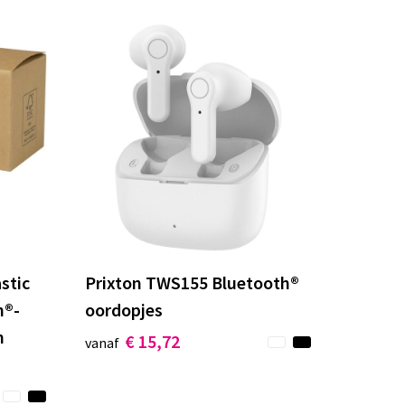
stic
Prixton TWS155 Bluetooth®
h®-
oordopjes
n
€ 15,72
vanaf