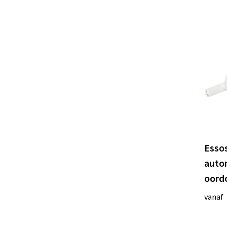
Essos
auto
oord
vanaf