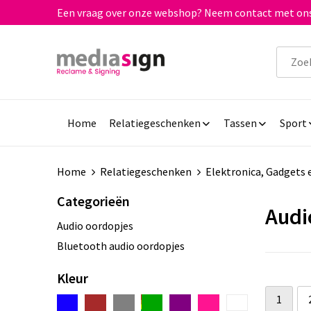
Een vraag over onze webshop? Neem contact met ons
Home
Relatiegeschenken
Tassen
Sport
Home
Relatiegeschenken
Elektronica, Gadgets 
Categorieën
Audi
Audio oordopjes
Bluetooth audio oordopjes
Kleur
1