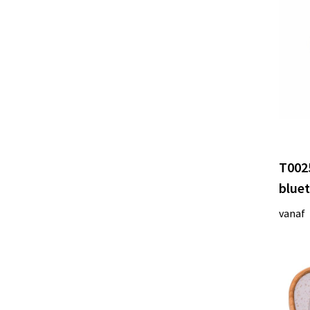
T0025
blue
vanaf