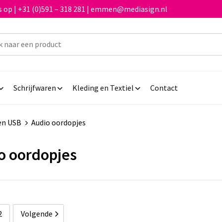
 op | +31 (0)591 – 318 281 | emmen@mediasign.nl
Schrijfwaren
Kleding en Textiel
Contact
en USB
Audio oordopjes
o oordopjes
2
Volgende