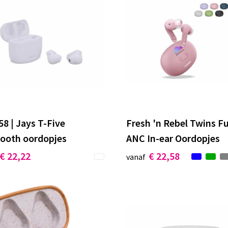
8 | Jays T-Five
Fresh 'n Rebel Twins F
tooth oordopjes
ANC In-ear Oordopjes
€ 22,22
€ 22,58
vanaf