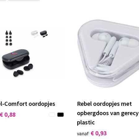
el-Comfort oordopjes
Rebel oordopjes met
opbergdoos van gerecy
€ 0,88
plastic
€ 0,93
vanaf