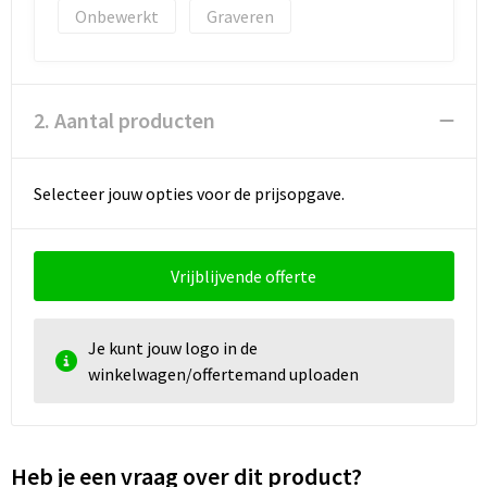
Documententassen
Onbewerkt
Graveren
Koeltassen en Koelboxen
Toilettassen
2. Aantal producten
Goodiebags
Selecteer jouw opties voor de prijsopgave.
Vrijblijvende offerte
Je kunt jouw logo in de
winkelwagen/offertemand uploaden
Heb je een vraag over dit product?