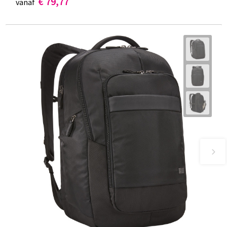
€ 79,77
vanaf