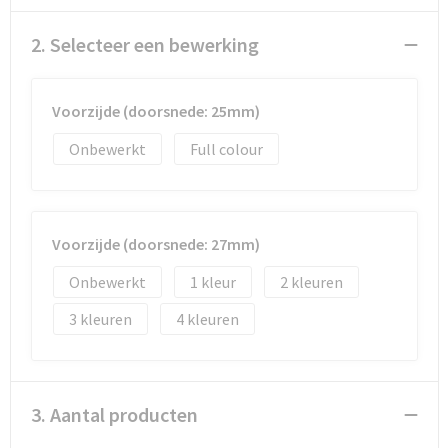
Documententassen
2. Selecteer een bewerking
Koeltassen en Koelboxen
Toilettassen
Voorzijde (doorsnede: 25mm)
Onbewerkt
Full colour
Goodiebags
Voorzijde (doorsnede: 27mm)
Onbewerkt
1
2
3
4
3. Aantal producten