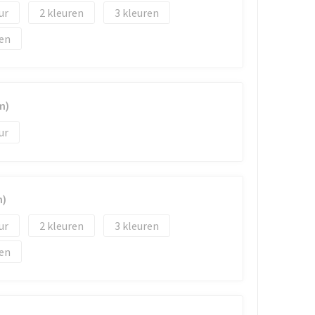
2
3
m)
m)
2
3