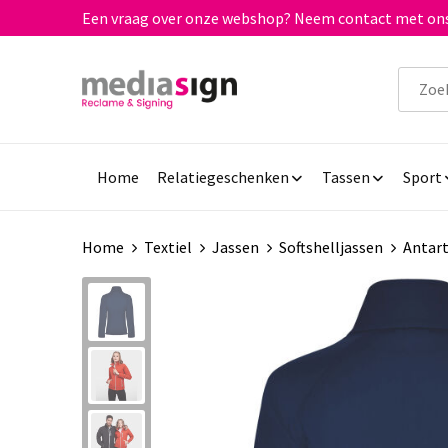
Een vraag over onze webshop? Neem contact met ons
Home
Relatiegeschenken
Tassen
Sport
Home
Textiel
Jassen
Softshelljassen
Antart