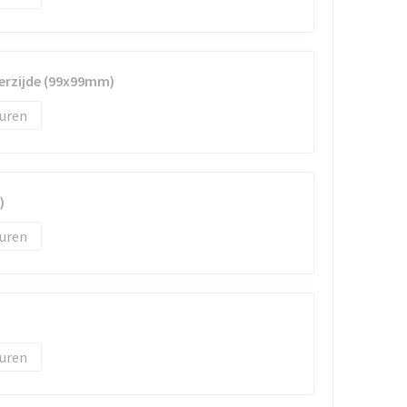
erzijde (99x99mm)
uren
)
uren
uren