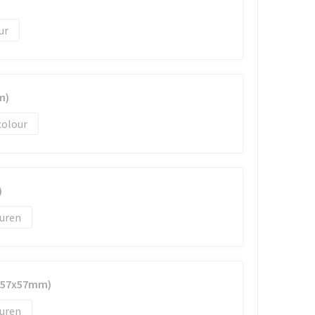
)
m)
colour
)
uren
 (57x57mm)
uren