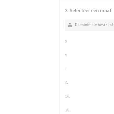
3. Selecteer een maat
De minimale bestel afn
S
M
L
XL
2XL
3XL