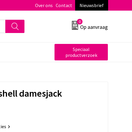
Over ons
Contact
Nieuwsbrief
0
Op aanvraag
Speciaal
productverzoek
tshell damesjack
ties