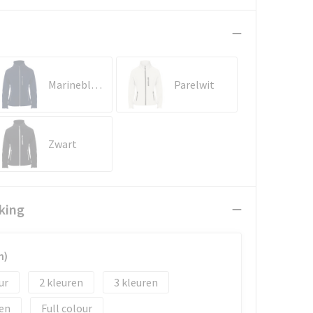
Marineblauw
Parelwit
Zwart
king
m)
2
3
Full colour