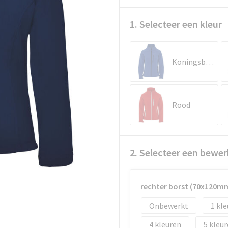
1. Selecteer een kleur
Koningsblauw
Rood
2. Selecteer een bewer
rechter borst (70x120m
Onbewerkt
1
4
5