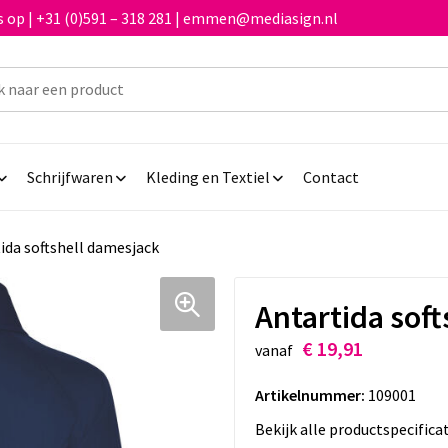
 op | +31 (0)591 – 318 281 | emmen@mediasign.nl
Schrijfwaren
Kleding en Textiel
Contact
ida softshell damesjack
Antartida sof
€ 19,91
vanaf
Artikelnummer:
109001
Bekijk alle productspecifica