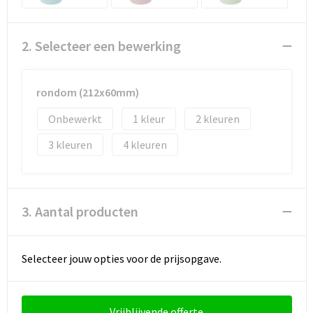
Documententassen
Koeltassen en Koelboxen
2. Selecteer een bewerking
Toilettassen
rondom (212x60mm)
Goodiebags
Onbewerkt
1
2
3
4
3. Aantal producten
Selecteer jouw opties voor de prijsopgave.
Vrijblijvende offerte