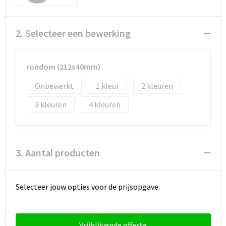
Documententassen
Koeltassen en Koelboxen
2. Selecteer een bewerking
Toilettassen
rondom (212x40mm)
Goodiebags
Onbewerkt
1
2
3
4
3. Aantal producten
Selecteer jouw opties voor de prijsopgave.
Vrijblijvende offerte