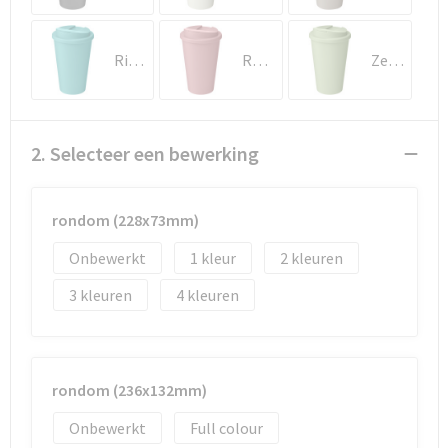
Documententassen
Koeltassen en Koelboxen
Rifblauw
Roze
Zeeglasgroen
Toilettassen
Goodiebags
2. Selecteer een bewerking
rondom (228x73mm)
Onbewerkt
1
2
3
4
rondom (236x132mm)
Onbewerkt
Full colour