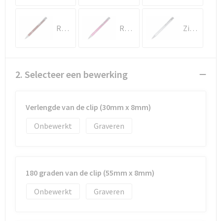
Documententassen
Koeltassen en Koelboxen
Rood
Roze
Zilver
Toilettassen
2. Selecteer een bewerking
Goodiebags
Verlengde van de clip (30mm x 8mm)
Onbewerkt
Graveren
180 graden van de clip (55mm x 8mm)
Onbewerkt
Graveren