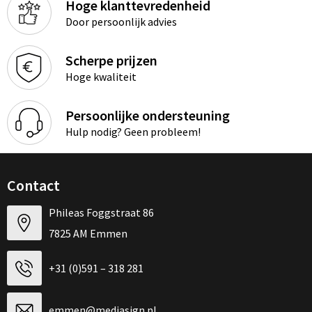
Hoge klanttevredenheid
Door persoonlijk advies
Scherpe prijzen
Hoge kwaliteit
Persoonlijke ondersteuning
Hulp nodig? Geen probleem!
Contact
Phileas Foggstraat 86
7825 AM Emmen
+31 (0)591 – 318 281
emmen@mediasign.nl