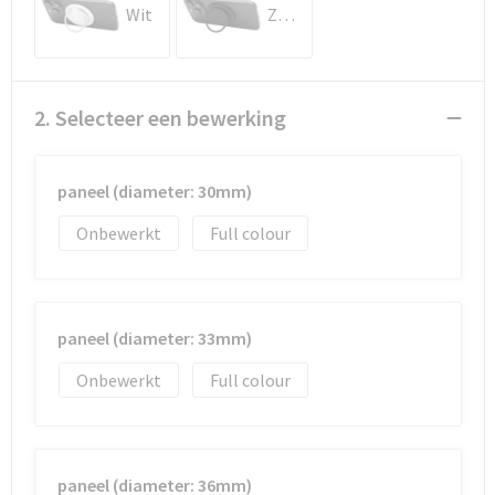
Documententassen
Wit
Zwart
Koeltassen en Koelboxen
Toilettassen
2. Selecteer een bewerking
Goodiebags
paneel (diameter: 30mm)
Onbewerkt
Full colour
paneel (diameter: 33mm)
Onbewerkt
Full colour
paneel (diameter: 36mm)